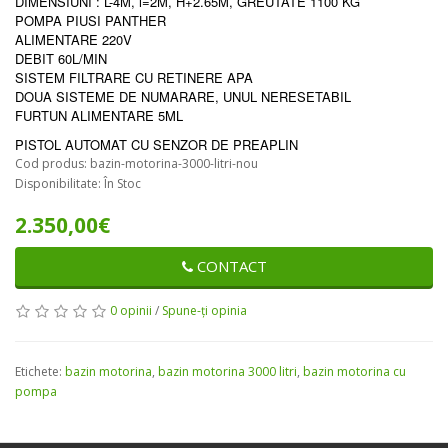
DIMENSIUNI : L-4M, l=2M, H+2.65M, GREUTATE 1100 KG
POMPA PIUSI PANTHER
ALIMENTARE 220V
DEBIT 60L/MIN
SISTEM FILTRARE CU RETINERE APA
DOUA SISTEME DE NUMARARE, UNUL NERESETABIL
FURTUN ALIMENTARE 5ML
PISTOL AUTOMAT CU SENZOR DE PREAPLIN
Cod produs: bazin-motorina-3000-litri-nou
Disponibilitate: În Stoc
2.350,00€
CONTACT
0 opinii
/
Spune-ţi opinia
Etichete:
bazin motorina
,
bazin motorina 3000 litri
,
bazin motorina cu
pompa